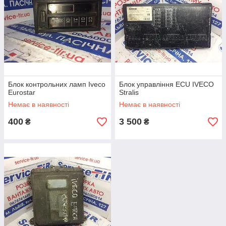
Блок контрольних ламп Iveco
Блок управління ECU IVECO
Eurostar
Stralis
Немає в наявності
Немає в наявності
400
3 500
₴
₴