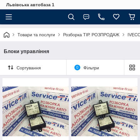
Львівська автобаза 1
Товари та послуги
Розборка ТІР. РОЗПРОДАЖ
IVECO
Блоки управління
Сортування
0
Фільтри